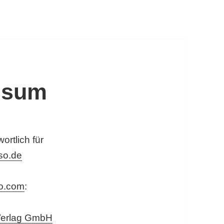
ssum
wortlich für
so.de
so.com
:
erlag GmbH