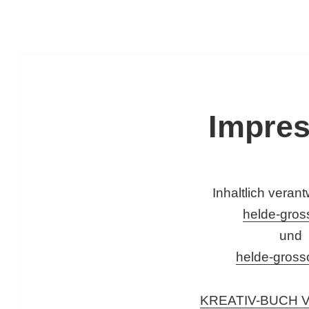
Impre
Inhaltlich verant
helde-gros
und
helde-gros
KREATIV-BUCH V