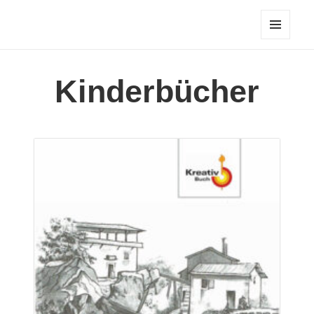
Helde Grosso
MENÜ
UND
WIDGETS
Kinderbücher